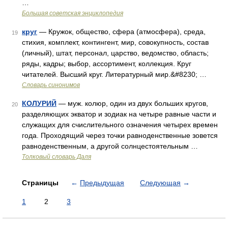
…
Большая советская энциклопедия
круг
— Кружок, общество, сфера (атмосфера), среда,
19
стихия, комплект, контингент, мир, совокупность, состав
(личный), штат, персонал, царство, ведомство, область;
ряды, кадры; выбор, ассортимент, коллекция. Круг
читателей. Высший круг. Литературный мир.&#8230; …
Словарь синонимов
КОЛУРИЙ
— муж. колюр, один из двух больших кругов,
20
разделяющих экватор и зодиак на четыре равные части и
служащих для счислительного означения четырех времен
года. Проходящий через точки равноденственные зовется
равноденственным, а другой солнцестоятельным …
Толковый словарь Даля
Страницы
←
Предыдущая
Следующая
→
1
2
3