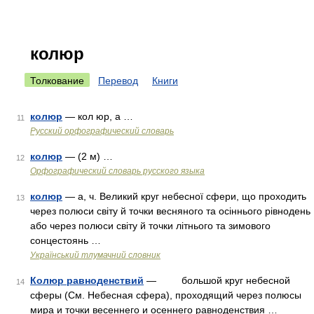
колюр
Толкование
Перевод
Книги
колюр
— кол юр, а …
11
Русский орфографический словарь
колюр
— (2 м) …
12
Орфографический словарь русского языка
колюр
— а, ч. Великий круг небесної сфери, що проходить
13
через полюси світу й точки весняного та осіннього рівнодень
або через полюси світу й точки літнього та зимового
сонцестоянь …
Український тлумачний словник
Колюр равноденствий
— большой круг небесной
14
сферы (См. Небесная сфера), проходящий через полюсы
мира и точки весеннего и осеннего равноденствия …